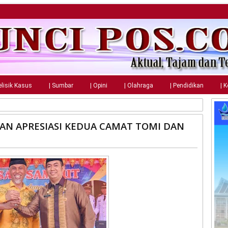
elisik Kasus
| Sumbar
| Opini
| Olahraga
| Pendidikan
| 
AN APRESIASI KEDUA CAMAT TOMI DAN