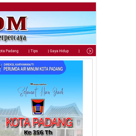
Kota Padang
| Tips
| Gaya Hidup
| Teknologi
| Kuliner
| C