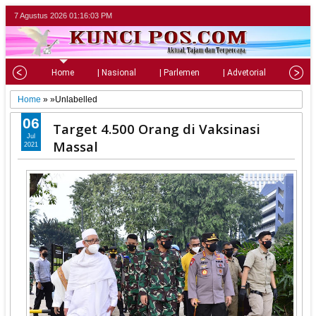
7 Agustus 2026
01:16:05 PM
Home
| Nasional
| Parlemen
| Advetorial
| Pariw
Home
» »Unlabelled
06
Target 4.500 Orang di Vaksinasi
Jul
Massal
2021