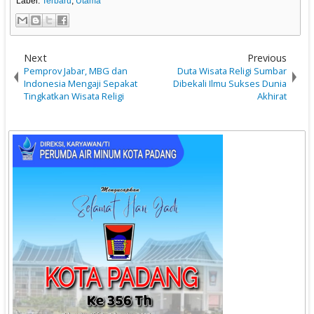
Label:
Terbaru
,
Utama
Next
Previous
Pemprov Jabar, MBG dan
Duta Wisata Religi Sumbar
Indonesia Mengaji Sepakat
Dibekali Ilmu Sukses Dunia
Tingkatkan Wisata Religi
Akhirat