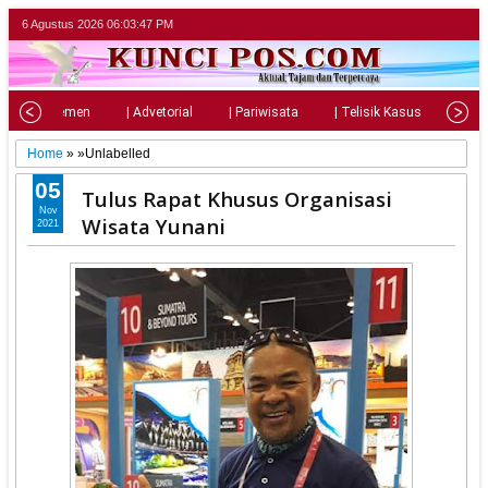
6 Agustus 2026
06:03:49 PM
| Parlemen
| Advetorial
| Pariwisata
| Telisik Kasus
| Su
Home
» »Unlabelled
05
Tulus Rapat Khusus Organisasi
Nov
Wisata Yunani
2021