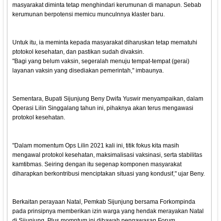
masyarakat diminta tetap menghindari kerumunan di manapun. Sebab
kerumunan berpotensi memicu munculnnya klaster baru.
Untuk itu, ia meminta kepada masyarakat diharuskan tetap mematuhi
ptotokol kesehatan, dan pastikan sudah divaksin.
"Bagi yang belum vaksin, segeralah menuju tempat-tempat (gerai)
layanan vaksin yang disediakan pemerintah," imbaunya.
Sementara, Bupati Sijunjung Beny Dwifa Yuswir menyampaikan, dalam
Operasi Lilin Singgalang tahun ini, pihaknya akan terus mengawasi
protokol kesehatan.
"Dalam momentum Ops Lilin 2021 kali ini, titik fokus kita masih
mengawal protokol kesehatan, maksimalisasi vaksinasi, serta stabilitas
kamtibmas. Seiring dengan itu segenap komponen masyarakat
diharapkan berkontribusi menciptakan situasi yang kondusif," ujar Beny.
Berkaitan perayaan Natal, Pemkab Sijunjung bersama Forkompinda
pada prinsipnya memberikan izin warga yang hendak merayakan Natal
di Sijunjung. Plus momntum ini dibawah pengawasan Forum