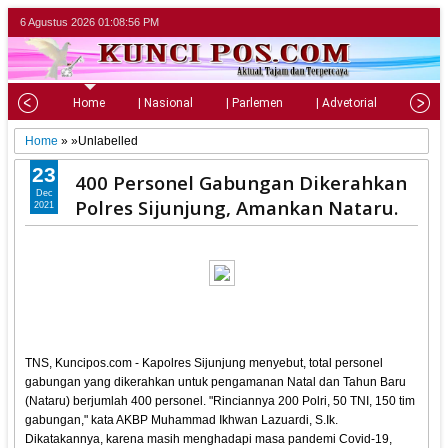
6 Agustus 2026
01:08:58 PM
Home
| Nasional
| Parlemen
| Advetorial
| Pariw
Home
» »Unlabelled
23
400 Personel Gabungan Dikerahkan
Dec
Polres Sijunjung, Amankan Nataru.
2021
TNS, Kuncipos.com - Kapolres Sijunjung menyebut, total personel
gabungan yang dikerahkan untuk pengamanan Natal dan Tahun Baru
(Nataru) berjumlah 400 personel. "Rinciannya 200 Polri, 50 TNI, 150 tim
gabungan," kata AKBP Muhammad Ikhwan Lazuardi, S.Ik.
Dikatakannya, karena masih menghadapi masa pandemi Covid-19,