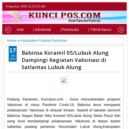
9 Agustus 2026
11:23:25 AM
| Parlemen
| Advetorial
| Pariwisata
| Telisik Kasus
| Su
Home
»
Kabupaten Padang Pariaman
17
Babinsa Koramil 05/Lubuk Alung
Jan
Dampingi Kegiatan Vaksinasi di
2022
Satlantas Lubuk Alung
Padang Pariaman, Kuncipos.com - Guna mensukseskan program
Vaksinasi di masa Pandemi Covid-19, Babinsa terus mengawal
pelaksanaan Vaksinasi di wilayah binaan. Seperti di lakukan personil
Babinsa Nagari Balah Hilia Koramil 05/Lubuk Alung Serka Pauzi Adri
yang turut mendampingi pelaksanaan Vaksinasi di depan kantor
satlantas padang pariaman Kecamatan Lubuk Alung,Kabupaten