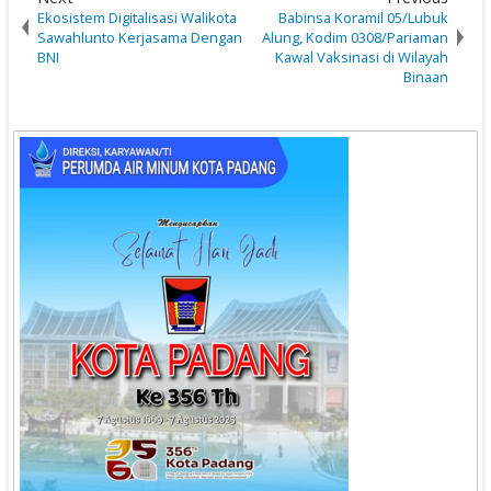
Ekosistem Digitalisasi Walikota
Babinsa Koramil 05/Lubuk
Sawahlunto Kerjasama Dengan
Alung, Kodim 0308/Pariaman
BNI
Kawal Vaksinasi di Wilayah
Binaan