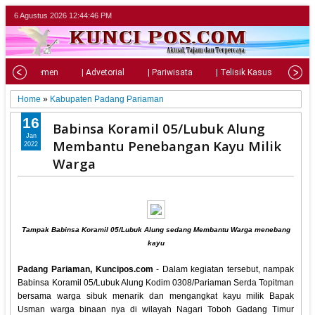
6 Agustus 2026
12:44:47 PM
| Parlemen
| Advetorial
| Pariwisata
| Telisik Kasus
| Su
Home
»
Kabupaten Padang Pariaman
16
Babinsa Koramil 05/Lubuk Alung
Jan
Membantu Penebangan Kayu Milik
2022
Warga
Tampak Babinsa Koramil 05/Lubuk Alung sedang Membantu Warga menebang
kayu
Padang Pariaman, Kuncipos.com
- Dalam kegiatan tersebut, nampak
Babinsa Koramil 05/Lubuk Alung Kodim 0308/Pariaman Serda Topitman
bersama warga sibuk menarik dan mengangkat kayu milik Bapak
Usman warga binaan nya di wilayah Nagari Toboh Gadang Timur