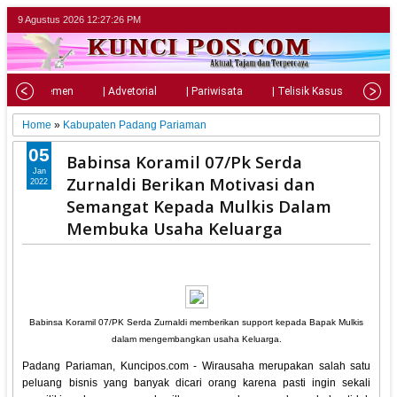
9 Agustus 2026
12:27:27 PM
| Parlemen
| Advetorial
| Pariwisata
| Telisik Kasus
| Su
Home
»
Kabupaten Padang Pariaman
05
Babinsa Koramil 07/Pk Serda
Jan
Zurnaldi Berikan Motivasi dan
2022
Semangat Kepada Mulkis Dalam
Membuka Usaha Keluarga
Babinsa Koramil 07/PK Serda Zurnaldi memberikan support kepada Bapak Mulkis
dalam mengembangkan usaha Keluarga.
Padang Pariaman, Kuncipos.com - Wirausaha merupakan salah satu
peluang bisnis yang banyak dicari orang karena pasti ingin sekali