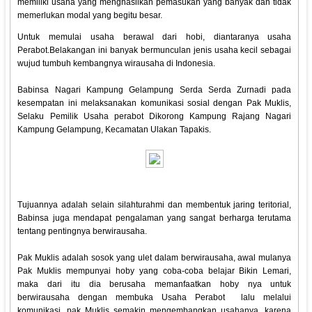
memiliki usaha yang menghasilkan pemasukan yang banyak dan tidak
memerlukan modal yang begitu besar.
Untuk memulai usaha berawal dari hobi, diantaranya usaha
Perabot.Belakangan ini banyak bermunculan jenis usaha kecil sebagai
wujud tumbuh kembangnya wirausaha di Indonesia.
Babinsa Nagari Kampung Gelampung Serda Serda Zurnadi pada
kesempatan ini melaksanakan komunikasi sosial dengan Pak Muklis,
Selaku Pemilik Usaha perabot Dikorong Kampung Rajang Nagari
Kampung Gelampung, Kecamatan Ulakan Tapakis.
Tujuannya adalah selain silahturahmi dan membentuk jaring teritorial,
Babinsa juga mendapat pengalaman yang sangat berharga terutama
tentang pentingnya berwirausaha.
Pak Muklis adalah sosok yang ulet dalam berwirausaha, awal mulanya
Pak Muklis mempunyai hoby yang coba-coba belajar Bikin Lemari,
maka dari itu dia berusaha memanfaatkan hoby nya untuk
berwirausaha dengan membuka Usaha Perabot lalu melalui
komunikasi, pak Muklis semakin mengembangkan usahanya, karena