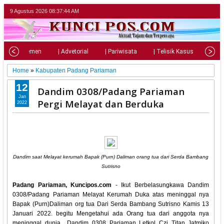
9 Agustus 2026
08:37:46 AM
| Parlemen
| Advetorial
| Pariwisata
| Telisik Kasus
| Su
Home
»
Kabupaten Padang Pariaman
12
Dandim 0308/Padang Pariaman
Jan
Pergi Melayat dan Berduka
2022
Dandim saat Melayat kerumah Bapak (Purn) Daliman orang tua dari Serda Bambang
Sutrisno
Padang Pariaman, Kuncipos.com
- Ikut Berbelasungkawa Dandim
0308/Padang Pariaman Melayat Kerumah Duka atas meninggal nya
Bapak (Purn)Daliman org tua Dari Serda Bambang Sutrisno Kamis 13
Januari 2022. begitu Mengetahui ada Orang tua dari anggota nya
meninggal dunia Dandim 0308 Pariaman Letkol Czi Titan Jatmiko