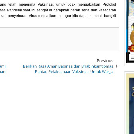
ng telah menerima Vaksinasi, untuk tidak mengabaikan Protokol
Masa Pandemi saat ini sangat di harapkan peran serta dan kesadaran
an penyebaran Virus mematikan ini, agar kita dapat kembali bangkit
Previous
amil
Berikan Rasa Aman Babinsa dan Bhabinkamtibmas
aan
Pantau Pelaksanaan Vaksinasi Untuk Warga