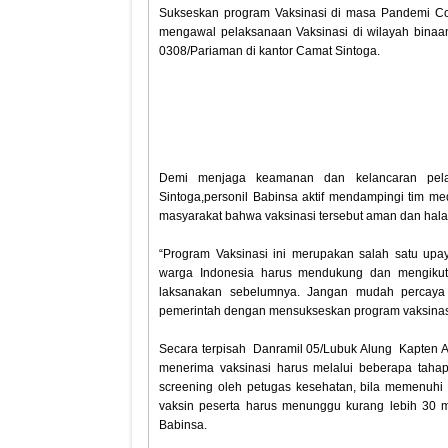
Sukseskan program Vaksinasi di masa Pandemi Co
mengawal pelaksanaan Vaksinasi di wilayah binaan
0308/Pariaman di kantor Camat Sintoga.
Demi menjaga keamanan dan kelancaran pela
Sintoga,personil Babinsa aktif mendampingi tim 
masyarakat bahwa vaksinasi tersebut aman dan hala
“Program Vaksinasi ini merupakan salah satu up
warga Indonesia harus mendukung dan mengikuti v
laksanakan sebelumnya. Jangan mudah percaya 
pemerintah dengan mensukseskan program vaksinasi 
Secara terpisah Danramil 05/Lubuk Alung Kapten 
menerima vaksinasi harus melalui beberapa tahap
screening oleh petugas kesehatan, bila memenuhi s
vaksin peserta harus menunggu kurang lebih 30 men
Babinsa.