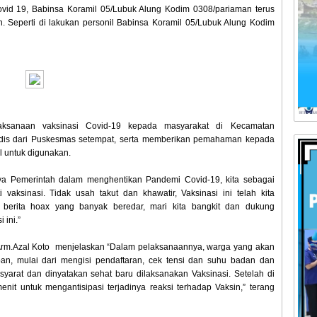
vid 19, Babinsa Koramil 05/Lubuk Alung Kodim 0308/pariaman terus
. Seperti di lakukan personil Babinsa Koramil 05/Lubuk Alung Kodim
ksanaan vaksinasi Covid-19 kepada masyarakat di Kecamatan
medis dari Puskesmas setempat, serta memberikan pemahaman kepada
l untuk digunakan.
aya Pemerintah dalam menghentikan Pandemi Covid-19, kita sebagai
aksinasi. Tidak usah takut dan khawatir, Vaksinasi ini telah kita
berita hoax yang banyak beredar, mari kita bangkit dan dukung
ini.”
Arm.Azal Koto menjelaskan “Dalam pelaksanaannya, warga yang akan
an, mulai dari mengisi pendaftaran, cek tensi dan suhu badan dan
yarat dan dinyatakan sehat baru dilaksanakan Vaksinasi. Setelah di
it untuk mengantisipasi terjadinya reaksi terhadap Vaksin,” terang