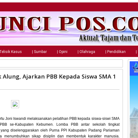
 Telisik Kasus
| Sumbar
| Opini
| Olahraga
| Pendidikan
|
 Alung, Ajarkan PBB Kepada Siswa SMA 1
ertu Joni Iswandi melaksanakan pelatihan PBB kepada siswa-siswi SMA
PBB se-Kabupaten Kebumen. Lomba PBB antar sekolah tingkat
ya yang diselenggarakan oleh Purna PPI Kabupaten Padang Pariaman
a menumbuhkan sikap disiplin dan membentuk karakter manusia.