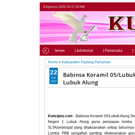
8 Agustus 2026
05:17:44 AM
Home
| Nasional
| Parlemen
| Advetorial
| Pariwisata
|
Home
»
Kabupaten Padang Pariaman
22
Babinsa Koramil 05/Lubuk
Feb
Lubuk Alung
2022
Kuncipos.com
- Babinsa Koramil 05/Lubuk Alung S
Negeri 1 Lubuk Alung guna persiapan lomba 
SLTA/sederajat yang dilaksanakan setiap tahunn
Lomba PBB sangatlah penting dilaksanakan gun