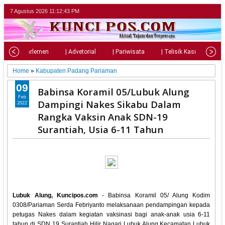
7 Agustus 2026
11:12:45 PM
al
| Parlemen
| Advetorial
| Pariwisata
| Telisik Kasus
| 
Home
»
Kabupaten Padang Pariaman
09
Babinsa Koramil 05/Lubuk Alung
Feb
Dampingi Nakes Sikabu Dalam
2022
Rangka Vaksin Anak SDN-19
Surantiah, Usia 6-11 Tahun
Lubuk Alung, Kuncipos.com
- Babinsa Koramil 05/ Alung Kodim
0308/Pariaman Serda Febriyanto melaksanaan pendampingan kepada
petugas Nakes dalam kegiatan vaksinasi bagi anak-anak usia 6-11
tahun di SDN 19 Surantiah Hilir Nagari Lubuk Alung Kecamatan Lubuk