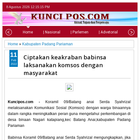
8 Agustus 2026
12:15:16 PM
Home
| Nasional
| Parlemen
| Advetorial
| Pariw
Home
»
Kabupaten Padang Pariaman
11
Ciptakan keakraban babinsa
Feb
laksanakan komsos dengan
2022
masyarakat
Kuncipos.com -
Koramil 09/Batang anai Serda Syahrizal
melaksanakan Komunikasi Sosial (Komsos) dengan warga binaannya
dalam rangka meningkatkan peran guna mengetahui perkembangan di
desa binaan Nagari katapiang,kec Batang Anai,kabupaten Padang
Pariaman
Babinsa Koramil 09/Batang anai Serda Syahrizal mengungkapkan, jika