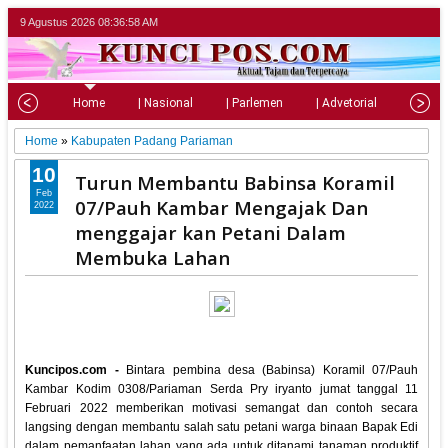
9 Agustus 2026
08:37:00 AM
Home
| Nasional
| Parlemen
| Advetorial
| Pariw
Home
»
Kabupaten Padang Pariaman
10
Turun Membantu Babinsa Koramil
Feb
07/Pauh Kambar Mengajak Dan
2022
menggajar kan Petani Dalam
Membuka Lahan
Kuncipos.com -
Bintara pembina desa (Babinsa) Koramil 07/Pauh
Kambar Kodim 0308/Pariaman Serda Pry iryanto jumat tanggal 11
Februari 2022 memberikan motivasi semangat dan contoh secara
langsing dengan membantu salah satu petani warga binaan Bapak Edi
dalam pemanfaatan lahan yang ada untuk ditanami tanaman produktif