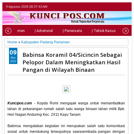
9 Agustus 2026
08:37:44 AM
| Parlemen
| Advetorial
| Pariwisata
| Telisik Kasus
| Su
Home
»
Kabupaten Padang Pariaman
09
Babinsa Koramil 04/Sicincin Sebagai
Mar
Pelopor Dalam Meningkatkan Hasil
2022
Pangan di Wilayah Binaan
Kuncipos.com
- Kopda Romi mengajak warga untuk memanfaatkan
lahan di pekarangan rumah salah satu warga binaan lahan milik Bpk.
Heri Nagari Anduring Kec. 2X11 Kayu Tanam
Babinsa mengatakan kegiatan ini merupakan salah satu komunikasi
sosial untuk mendukung terwujudnya sawasembada pangan dengan