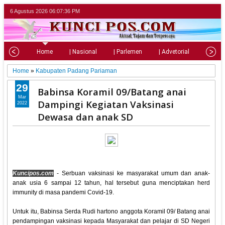
6 Agustus 2026
06:07:37 PM
Home
| Nasional
| Parlemen
| Advetorial
| Pariw
Home
»
Kabupaten Padang Pariaman
29
Babinsa Koramil 09/Batang anai
Mar
Dampingi Kegiatan Vaksinasi
2022
Dewasa dan anak SD
Kuncipos.com
- Serbuan vaksinasi ke masyarakat umum dan anak-
anak usia 6 sampai 12 tahun, hal tersebut guna menciptakan herd
immunity di masa pandemi Covid-19.
Untuk itu, Babinsa Serda Rudi hartono anggota Koramil 09/ Batang anai
pendampingan vaksinasi kepada Masyarakat dan pelajar di SD Negeri