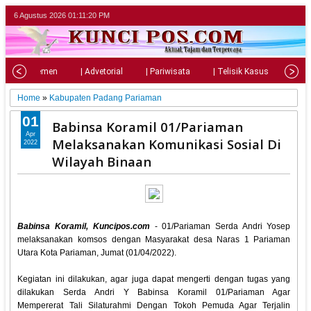
6 Agustus 2026
01:11:22 PM
| Parlemen
| Advetorial
| Pariwisata
| Telisik Kasus
| Su
Home
»
Kabupaten Padang Pariaman
01
Babinsa Koramil 01/Pariaman
Apr
Melaksanakan Komunikasi Sosial Di
2022
Wilayah Binaan
Babinsa Koramil, Kuncipos.com
- 01/Pariaman Serda Andri Yosep
melaksanakan komsos dengan Masyarakat desa Naras 1 Pariaman
Utara Kota Pariaman, Jumat (01/04/2022).
Kegiatan ini dilakukan, agar juga dapat mengerti dengan tugas yang
dilakukan Serda Andri Y Babinsa Koramil 01/Pariaman Agar
Mempererat Tali Silaturahmi Dengan Tokoh Pemuda Agar Terjalin