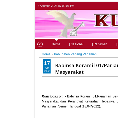
6 Agustus 2026
07:09:09 PM
Home
| Nasional
| Parlemen
|
Home
»
Kabupaten Padang Pariaman
17
Babinsa Koramil 01/Par
Apr
Masyarakat
2022
Kuncipos.com
- Babinsa Koramil 01/Pariaman Se
Masyarakat dan Perangkat Kelurahan Tepatnya
Pariaman , Semen Tanggal (18/04/2022).