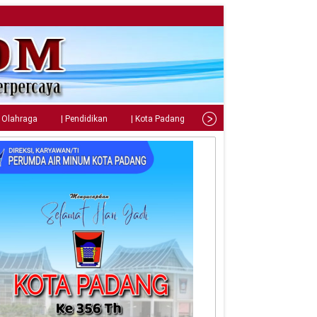
| Olahraga
| Pendidikan
| Kota Padang
| Tips
| Gaya Hidup