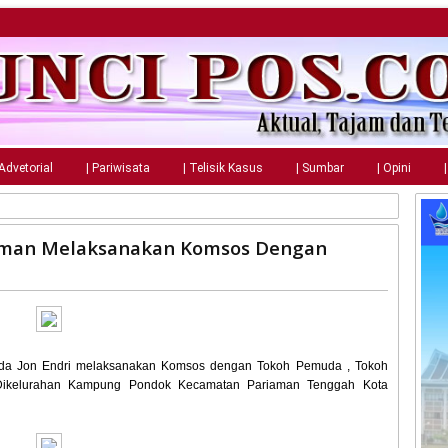
 Advetorial
| Pariwisata
| Telisik Kasus
| Sumbar
| Opini
iaman Melaksanakan Komsos Dengan
rda Jon Endri melaksanakan Komsos dengan Tokoh Pemuda , Tokoh
 Dikelurahan Kampung Pondok Kecamatan Pariaman Tenggah Kota