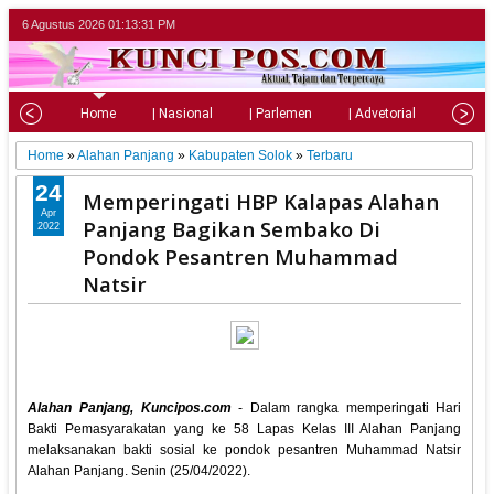
6 Agustus 2026
01:13:33 PM
Home
| Nasional
| Parlemen
| Advetorial
| Pariw
Home
»
Alahan Panjang
»
Kabupaten Solok
»
Terbaru
24
Memperingati HBP Kalapas Alahan
Apr
Panjang Bagikan Sembako Di
2022
Pondok Pesantren Muhammad
Natsir
Alahan Panjang, Kuncipos.com
- Dalam rangka memperingati Hari
Bakti Pemasyarakatan yang ke 58 Lapas Kelas III Alahan Panjang
melaksanakan bakti sosial ke pondok pesantren Muhammad Natsir
Alahan Panjang. Senin (25/04/2022).