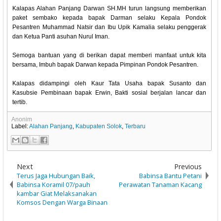
Kalapas Alahan Panjang Darwan SH.MH turun langsung memberikan
paket sembako kepada bapak Darman selaku Kepala Pondok
Pesantren Muhammad Natsir dan Ibu Upik Kamalia selaku penggerak
dan Ketua Panti asuhan Nurul Iman.
Semoga bantuan yang di berikan dapat memberi manfaat untuk kita
bersama, Imbuh bapak Darwan kepada Pimpinan Pondok Pesantren.
Kalapas didampingi oleh Kaur Tata Usaha bapak Susanto dan
Kasubsie Pembinaan bapak Erwin, Bakti sosial berjalan lancar dan
tertib.
Anonim
Label:
Alahan Panjang
,
Kabupaten Solok
,
Terbaru
Next
Previous
Terus Jaga Hubungan Baik,
Babinsa Bantu Petani
Babinsa Koramil 07/pauh
Perawatan Tanaman Kacang
kambar Giat Melaksanakan
Komsos Dengan Warga Binaan