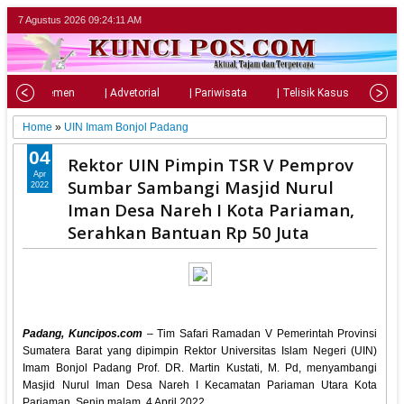
7 Agustus 2026
09:24:12 AM
| Parlemen
| Advetorial
| Pariwisata
| Telisik Kasus
| Su
Home
»
UIN Imam Bonjol Padang
04
Rektor UIN Pimpin TSR V Pemprov
Apr
Sumbar Sambangi Masjid Nurul
2022
Iman Desa Nareh I Kota Pariaman,
Serahkan Bantuan Rp 50 Juta
Padang, Kuncipos.com
– Tim Safari Ramadan V Pemerintah Provinsi
Sumatera Barat yang dipimpin Rektor Universitas Islam Negeri (UIN)
Imam Bonjol Padang Prof. DR. Martin Kustati, M. Pd, menyambangi
Masjid Nurul Iman Desa Nareh I Kecamatan Pariaman Utara Kota
Pariaman, Senin malam, 4 April 2022.