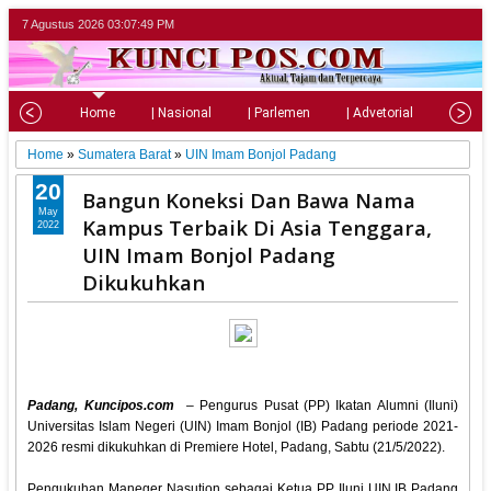
7 Agustus 2026
03:07:50 PM
Home
| Nasional
| Parlemen
| Advetorial
| Pariw
Home
»
Sumatera Barat
»
UIN Imam Bonjol Padang
20
Bangun Koneksi Dan Bawa Nama
May
Kampus Terbaik Di Asia Tenggara,
2022
UIN Imam Bonjol Padang
Dikukuhkan
Padang, Kuncipos.com
–
Pengurus Pusat (PP) Ikatan Alumni (Iluni)
Universitas Islam Negeri (UIN) Imam Bonjol (IB) Padang periode 2021-
2026 resmi dikukuhkan di Premiere Hotel, Padang, Sabtu (21/5/2022).
Pengukuhan Maneger Nasution sebagai Ketua PP Iluni UIN IB Padang