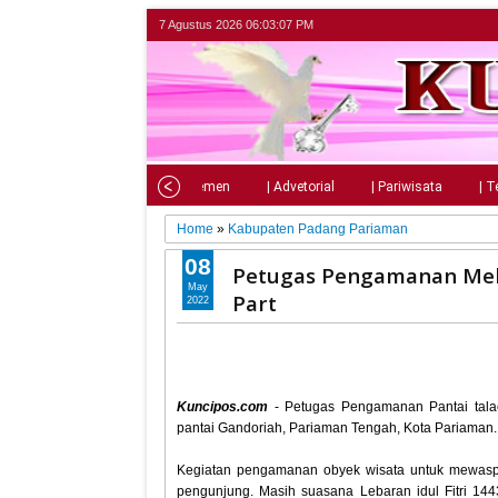
7 Agustus 2026
06:03:09 PM
Home
| Nasional
| Parlemen
| Advetorial
| Pariwisata
| T
Home
»
Kabupaten Padang Pariaman
08
Petugas Pengamanan Mela
May
Part
2022
Kuncipos.com
- Petugas Pengamanan Pantai tala
pantai Gandoriah, Pariaman Tengah, Kota Pariaman.
Kegiatan pengamanan obyek wisata untuk mewas
pengunjung. Masih suasana Lebaran idul Fitri 144