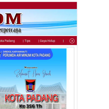
Kota Padang
| Tips
| Gaya Hidup
| Teknologi
| Kuliner
| C