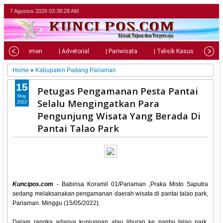
7 Agustus 2026
03:38:30 AM
| Parlemen
| Advetorial
| Pariwisata
| Telisik Kasus
| Su
Home
»
Kabupaten Padang Pariaman
15
Petugas Pengamanan Pesta Pantai
May
Selalu Mengingatkan Para
2022
Pengunjung Wisata Yang Berada Di
Pantai Talao Park
Kuncipos.com
- Babinsa Koramil 01/Pariaman ,Praka Misto Saputra
sedang melaksanakan pengamanan daerah wisata di pantai talao park,
Pariaman. Minggu (15/05/2022).
Dalam rangka adanya kunjungan atau liburan ke pantai talao park,