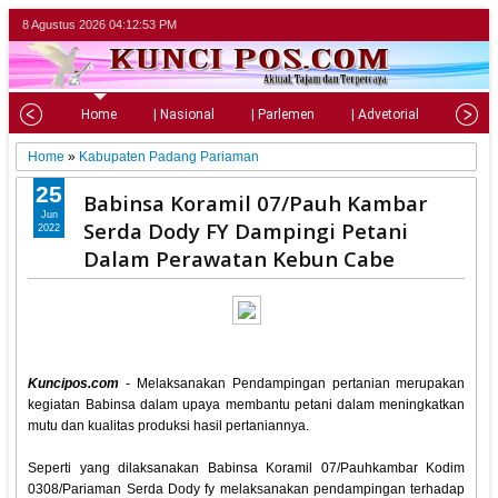
8 Agustus 2026
04:12:55 PM
Home
| Nasional
| Parlemen
| Advetorial
| Pariw
Home
»
Kabupaten Padang Pariaman
25
Babinsa Koramil 07/Pauh Kambar
Jun
Serda Dody FY Dampingi Petani
2022
Dalam Perawatan Kebun Cabe
Kuncipos.com
- Melaksanakan Pendampingan pertanian merupakan
kegiatan Babinsa dalam upaya membantu petani dalam meningkatkan
mutu dan kualitas produksi hasil pertaniannya.
Seperti yang dilaksanakan Babinsa Koramil 07/Pauhkambar Kodim
0308/Pariaman Serda Dody fy melaksanakan pendampingan terhadap