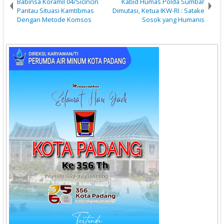
Babinsa Koramil 04/Sicincin
Kabid Humas Polda Sumbar
Pantau Situasi Kamtibmas
Dimutasi, Ketua IKW-RI : Satake
Dengan Metode Komsos
Sosok yang Humanis