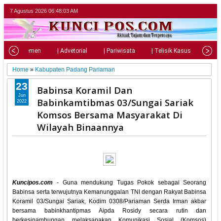
7 Agustus 2026
06:48:05 AM
| Parlemen
| Advetorial
| Pariwisata
| Telisik Kasus
| Su
Home
»
Kabupaten Padang Pariaman
23
Babinsa Koramil Dan
Jun
Babinkamtibmas 03/Sungai Sariak
2022
Komsos Bersama Masyarakat Di
Wilayah Binaannya
Kuncipos.com
- Guna mendukung Tugas Pokok sebagai Seorang
Babinsa serta terwujutnya Kemanunggalan TNI dengan Rakyat Babinsa
Koramil 03/Sungai Sariak, Kodim 0308/Pariaman Serda Irman akbar
bersama babinkhantipmas Aipda Rosidy secara rutin dan
berkesinambungan melaksanakan Komunikasi Sosial (Komsos)