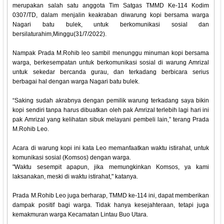
merupakan salah satu anggota Tim Satgas TMMD Ke-114 Kodim
0307/TD, dalam menjalin keakraban diwarung kopi bersama warga
Nagari batu bulek, untuk berkomunikasi sosial dan
bersilaturahim,Minggu(31/7/2022).
Nampak Prada M.Rohib leo sambil menunggu minuman kopi bersama
warga, berkesempatan untuk berkomunikasi sosial di warung Amrizal
untuk sekedar bercanda gurau, dan terkadang berbicara serius
berbagai hal dengan warga Nagari batu bulek.
“Saking sudah akrabnya dengan pemilik warung terkadang saya bikin
kopi sendiri tanpa harus dibuatkan oleh pak Amrizal terlebih lagi hari ini
pak Amrizal yang kelihatan sibuk melayani pembeli lain,” terang Prada
M.Rohib Leo.
Acara di warung kopi ini kata Leo memanfaatkan waktu istirahat, untuk
komunikasi sosial (Komsos) dengan warga.
"Waktu sesempit apapun, jika memungkinkan Komsos, ya kami
laksanakan, meski di waktu istirahat," katanya.
Prada M.Rohib Leo juga berharap, TMMD ke-114 ini, dapat memberikan
dampak positif bagi warga. Tidak hanya kesejahteraan, tetapi juga
kemakmuran warga Kecamatan Lintau Buo Utara.