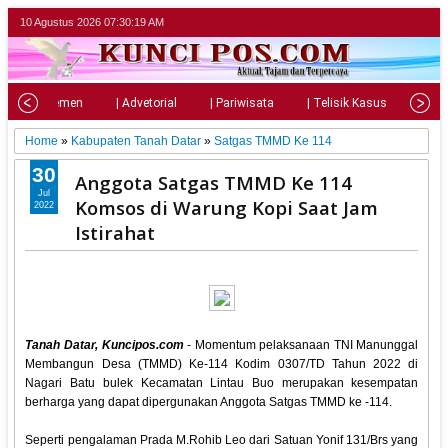
10 Agustus 2026
07:30:20 AM
| Parlemen
| Advetorial
| Pariwisata
| Telisik Kasus
| Su
Home
»
Kabupaten Tanah Datar
»
Satgas TMMD Ke 114
30
Anggota Satgas TMMD Ke 114
Jul
Komsos di Warung Kopi Saat Jam
2022
Istirahat
Tanah Datar, Kuncipos.com
- Momentum pelaksanaan TNI Manunggal
Membangun Desa (TMMD) Ke-114 Kodim 0307/TD Tahun 2022 di
Nagari Batu bulek Kecamatan Lintau Buo merupakan kesempatan
berharga yang dapat dipergunakan Anggota Satgas TMMD ke -114.
Seperti pengalaman Prada M.Rohib Leo dari Satuan Yonif 131/Brs yang