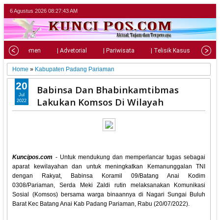
6 Agustus 2026
08:27:45 AM
| Parlemen
| Advetorial
| Pariwisata
| Telisik Kasus
| Su
Home
»
Kabupaten Padang Pariaman
20
Babinsa Dan Bhabinkamtibmas
Jul
Lakukan Komsos Di Wilayah
2022
Kuncipos.com
- Untuk mendukung dan memperlancar tugas sebagai
aparat kewilayahan dan untuk meningkatkan Kemanunggalan TNI
dengan Rakyat, Babinsa Koramil 09/Batang Anai Kodim
0308/Pariaman, Serda Meki Zaldi rutin melaksanakan Komunikasi
Sosial (Komsos) bersama warga binaannya di Nagari Sungai Buluh
Barat Kec Batang Anai Kab Padang Pariaman, Rabu (20/07/2022).