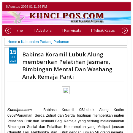
8 Agustus 2026
01:11:38 PM
| Parlemen
| Advetorial
| Pariwisata
| Telisik Kasus
| Su
Home
»
Kabupaten Padang Pariaman
15
Babinsa Koramil Lubuk Alung
Jul
memberikan Pelatihan Jasmani,
2022
Bimbingan Mental Dan Wasbang
Anak Remaja Panti
Kuncipos.com
- Babinsa Koramil 05/Lubuk Alung Kodim
0308/Pariaman, Serda Zufrial dan Serda Topitman memberikan materi
Pelatihan Fisik dan Jasmani Bagi Remaja yang sedang melaksanakan
Bimbingan Sosial dan Pelatihan Keterampilan yang Meliputi jurusan
Otomotif, Las, Elektronika, dan Listrik dengan jumlah 56 orang peserta,