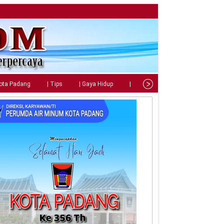
Kota Padang
| Tips
| Gaya Hidup
| Teknologi
| Kuliner
| C