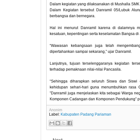
Dalam kegiatan yang dilaksanakan di Mushalla SMK
Dalam Kegiatan tersebut Danramil 05/Lubuk Al
berbangsa dan bernegara.
Hal ini menurut Danramil karena di dalamnya
kesatuan, kepentingan serta keselamatan Bangsa di 
“Wawasan kebangsaan juga telah mengembangk
dipertahankan sampai sekarang,” ujar Danramil.
Lanjutnya, tujuan terselenggaranya kegiatan ter
terhadap pemaknaan nilai-nilai Pancasila.
“Sehingga diharapkan seluruh Siswa dan Siswi d
kehidupan sehari-hari guna menumbuhkan rasa C
”Danramil juga menjelaskan kita sebagai Warga n
Komponen Cadangan dan Komponen Pendukung” p
Anonim
Label:
Kabupaten Padang Pariaman
Next