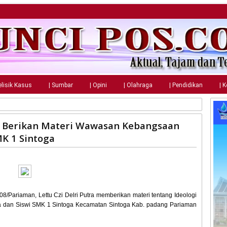
elisik Kasus
| Sumbar
| Opini
| Olahraga
| Pendidikan
| 
g Berikan Materi Wawasan Kebangsaan
MK 1 Sintoga
8/Pariaman, Lettu Czi Delri Putra memberikan materi tentang Ideologi
dan Siswi SMK 1 Sintoga Kecamatan Sintoga Kab. padang Pariaman