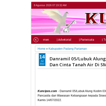
8 Agustus 2026
07:19:33 AM
Home
| Nasional
| Parlemen
| Advetorial
| Pariwisata
| T
Home
»
Kabupaten Padang Pariaman
14
Danramil 05/Lubuk Alun
Jul
Dan Cinta Tanah Air Di S
2022
Kuncipos.com
- Danramil 05/Lubuk Alung Kodim 030
Pancasila dan Wawasan Kebangsaan kepada Siswa 
Kamis 14/07/2022.