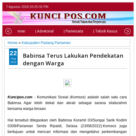
7 Agustus 2026
03:25:33 PM
| Parlemen
| Advetorial
| Pariwisata
| Telisik Kasus
| Su
Home
»
Kabupaten Padang Pariaman
22
Babinsa Terus Lakukan Pendekatan
Aug
dengan Warga
2022
Kuncipos.com
- Komunikasi Sosial (Komsos) adalah salah satu cara
Babinsa Agar lebih dekat dan akrab sebagai sarana silaturahmi
bersama warga binaan.
Hal tersebut ditegaskan oleh Babinsa Koramil 03/Sungai Sarik Kodim
0308/Pariaman Serda Ripaldi, Selasa (23/08/2022).Komsos juga
bertujuan untuk mencari informasi dan mengetahui perkembangan