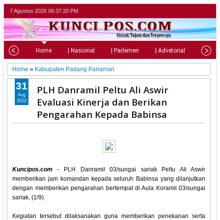
7 Agustus 2026
06:37:22 PM
Home
| Nasional
| Parlemen
| Advetorial
| Pariw
Home
»
Kabupaten Padang Pariaman
31
PLH Danramil Peltu Ali Aswir
Aug
Evaluasi Kinerja dan Berikan
2022
Pengarahan Kepada Babinsa
Kuncipos.com
- PLH Danramil 03/sungai sariak Peltu Ali Aswir
memberikan jam komandan kepada seluruh Babinsa yang dilanjutkan
dengan memberikan pengarahan bertempat di Aula Koramil 03/sungai
sariak, (1/9).
Kegiatan tersebut dilaksanakan guna memberikan penekanan serta