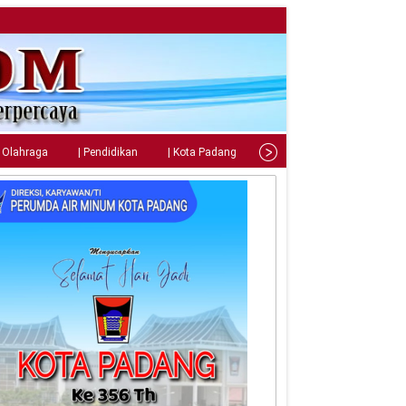
| Olahraga
| Pendidikan
| Kota Padang
| Tips
| Gaya Hidup