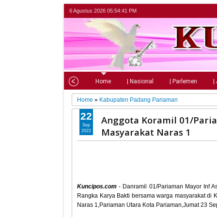
6 Agustus 2026
05:54:42 PM
Home
| Nasional
| Parlemen
|
Home
»
Kabupaten Padang Pariaman
22
Anggota Koramil 01/Pari
Sep
Masyarakat Naras 1
2022
Kuncipos.com
- Danramil 01/Pariaman Mayor Inf As
Rangka Karya Bakti bersama warga masyarakat di 
Naras 1,Pariaman Utara Kota Pariaman,Jumat 23 Se