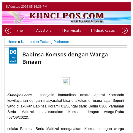
8 Agustus 2026
05:16:39 PM
| Parlemen
| Advetorial
| Pariwisata
| Telisik Kasus
| Su
Home
»
Kabupaten Padang Pariaman
06
Babinsa Komsos dengan Warga
Sep
Binaan
2022
Kuncipos.com
- menjalin komunikasi antara aparat Komando
kewilayahan dengan masyarakat bisa dilakukan di mana saja. Seperti
yang dilakukan Babinsa Koramil 03/Sungai sarik Kodim 0308 Pariaman
Sertu Mairizal melaksanakan Komsos dengan warga,Rabu
(07/09/2022).
selaku Babinsa Sertu Mairizal mengatakan, Komsos dengan warga