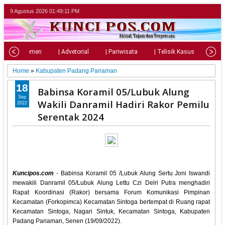
9 Agustus 2026
01:49:12 PM
| Parlemen
| Advetorial
| Pariwisata
| Telisik Kasus
| Su
Home
»
Kabupaten Padang Pariaman
18
Babinsa Koramil 05/Lubuk Alung
Sep
Wakili Danramil Hadiri Rakor Pemilu
2022
Serentak 2024
Kuncipos.com
- Babinsa Koramil 05 /Lubuk Alung Sertu Joni Iswandi
mewakili Danramil 05/Lubuk Alung Lettu Czi Delri Putra menghadiri
Rapat Koordinasi (Rakor) bersama Forum Komunikasi Pimpinan
Kecamatan (Forkopimca) Kecamatan Sintoga bertempat di Ruang rapat
Kecamatan Sintoga, Nagari Sintuk, Kecamatan Sintoga, Kabupaten
Padang Pariaman, Senen (19/09/2022).