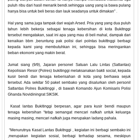
puluh ribu dari hasil menarik bendi.sehingga uang yang ia bawa pulang
hanya bisa untuk beli beras dan lauk seadanya untuk dimakan” .
Hal yang sama juga tampak dari wajah Arsed. Pria yang yang dua puluh
tahun lebih bekerja sebagai tenaga kebersihan di kota Bukitnggi
tersebut mengatakan, saat ini apa yang mau di beli mahal, dampak dari
kenaikan bbm ,beruntung pak polisi dari polntas bukittnggi berbagi
kepada kami yang membutuhkan ini, sehingga bisa meringankan
beban ekonomi yang makin berat.
Jumat siang (9/9), Jajaran personel Satuan Lalu Lintas (Satlantas)
Kepolisian Resor (Polres) bukitinggi melaksanakan bakti social, kepada
kusir bendi dan tenaga keberisahan di kota yang berhawa sejuk
tersebut. Ada sekitar 50 paket sembako yang disalurkan oleh personil
Satlantas Polres Bukitinggi , di bawah Komando Ajun Komisaris Polisi
Ghanda Novidiningrat SIKSIK.
Kasat lantas Bukitinggi berpesan, agar para kusir bendi maupun
tenaga kebersihan “tetap semangat mencari nafkah untuk keluarga
masing masing, mencari nafkah juga merupakan ladang pahala.
“Menurutnya Kasat Lantas Bukitnggi , kegiatan ini berbagi sembako ini
,merupakan kegiatan sosial, berbagi terhadap sesama, meskipun