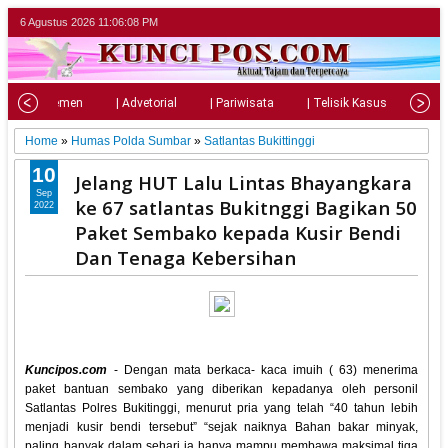
6 Agustus 2026
11:06:09 PM
| Parlemen
| Advetorial
| Pariwisata
| Telisik Kasus
| Su
Home
»
Humas Polda Sumbar
»
Satlantas Bukittinggi
10
Jelang HUT Lalu Lintas Bhayangkara
Sep
ke 67 satlantas Bukitnggi Bagikan 50
2022
Paket Sembako kepada Kusir Bendi
Dan Tenaga Kebersihan
Kuncipos.com
- Dengan mata berkaca- kaca imuih ( 63) menerima
paket bantuan sembako yang diberikan kepadanya oleh personil
Satlantas Polres Bukitinggi, menurut pria yang telah “40 tahun lebih
menjadi kusir bendi tersebut” “sejak naiknya Bahan bakar minyak,
paling banyak dalam sehari ia hanya mampu membawa maksimal tiga