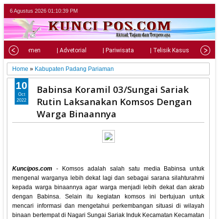
6 Agustus 2026
01:10:41 PM
| Parlemen
| Advetorial
| Pariwisata
| Telisik Kasus
| Su
Home
»
Kabupaten Padang Pariaman
10
Babinsa Koramil 03/Sungai Sariak
Oct
Rutin Laksanakan Komsos Dengan
2022
Warga Binaannya
Kuncipos.com
- Komsos adalah salah satu media Babinsa untuk
mengenal warganya lebih dekat lagi dan sebagai sarana silahturahmi
kepada warga binaannya agar warga menjadi lebih dekat dan akrab
dengan Babinsa. Selain itu kegiatan komsos ini bertujuan untuk
mencari informasi dan mengetahui perkembangan situasi di wilayah
binaan bertempat di Nagari Sungai Sariak Induk Kecamatan Kecamatan