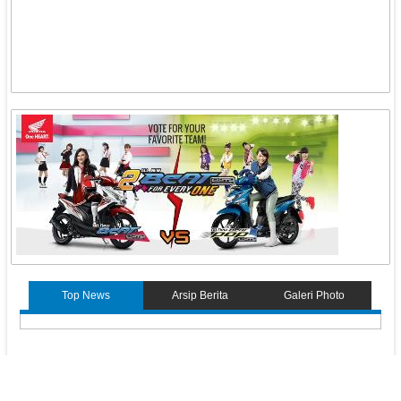
Top News
Arsip Berita
Galeri Photo
KunciPos.com
© 2013. All Rights Reserved.
Pedoman Media Siber