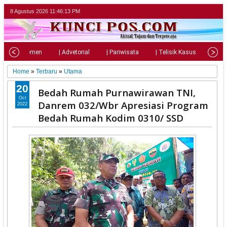
8 Agustus 2026
11:46:15 PM
| Parlemen
| Advetorial
| Pariwisata
| Telisik Kasus
| Su
Home
»
Terbaru
»
Utama
20
Bedah Rumah Purnawirawan TNI,
Oct
Danrem 032/Wbr Apresiasi Program
2022
Bedah Rumah Kodim 0310/ SSD