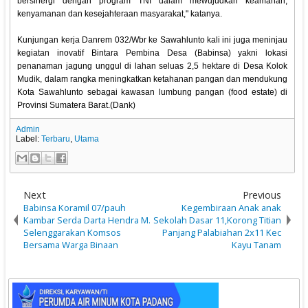
bersinergi dengan program TNI dalam mewujudkan keamanan,
kenyamanan dan kesejahteraan masyarakat," katanya.
Kunjungan kerja Danrem 032/Wbr ke Sawahlunto kali ini juga meninjau
kegiatan inovatif Bintara Pembina Desa (Babinsa) yakni lokasi
penanaman jagung unggul di lahan seluas 2,5 hektare di Desa Kolok
Mudik, dalam rangka meningkatkan ketahanan pangan dan mendukung
Kota Sawahlunto sebagai kawasan lumbung pangan (food estate) di
Provinsi Sumatera Barat.(Dank)
Admin
Label:
Terbaru
,
Utama
Next
Previous
Babinsa Koramil 07/pauh
Kegembiraan Anak anak
Kambar Serda Darta Hendra M.
Sekolah Dasar 11,Korong Titian
Selenggarakan Komsos
Panjang Palabiahan 2x11 Kec
Bersama Warga Binaan
Kayu Tanam