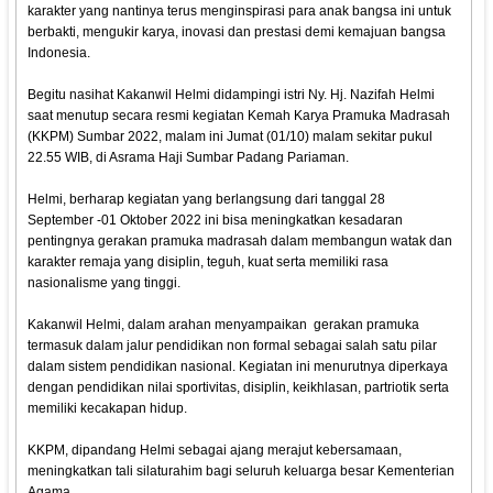
karakter yang nantinya terus menginspirasi para anak bangsa ini untuk
berbakti, mengukir karya, inovasi dan prestasi demi kemajuan bangsa
Indonesia.
Begitu nasihat Kakanwil Helmi didampingi istri Ny. Hj. Nazifah Helmi
saat menutup secara resmi kegiatan Kemah Karya Pramuka Madrasah
(KKPM) Sumbar 2022, malam ini Jumat (01/10) malam sekitar pukul
22.55 WIB, di Asrama Haji Sumbar Padang Pariaman.
Helmi, berharap kegiatan yang berlangsung dari tanggal 28
September -01 Oktober 2022 ini bisa meningkatkan kesadaran
pentingnya gerakan pramuka madrasah dalam membangun watak dan
karakter remaja yang disiplin, teguh, kuat serta memiliki rasa
nasionalisme yang tinggi.
Kakanwil Helmi, dalam arahan menyampaikan gerakan pramuka
termasuk dalam jalur pendidikan non formal sebagai salah satu pilar
dalam sistem pendidikan nasional. Kegiatan ini menurutnya diperkaya
dengan pendidikan nilai sportivitas, disiplin, keikhlasan, partriotik serta
memiliki kecakapan hidup.
KKPM, dipandang Helmi sebagai ajang merajut kebersamaan,
meningkatkan tali silaturahim bagi seluruh keluarga besar Kementerian
Agama.