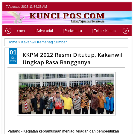
7 Agustus 2026
11:54:37 AM
| Parlemen
| Advetorial
| Pariwisata
| Telisik Kasus
| Su
Home
»
Kakanwil Kemenag Sumbar
01
KKPM 2022 Resmi Ditutup, Kakanwil
Oct
Ungkap Rasa Bangganya
2022
Padang - Kegiatan kepramukaan menjadi teladan dan pembentukan