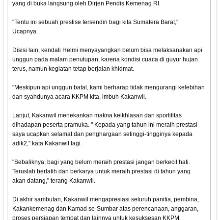
yang di buka langsung oleh Dirjen Pendis Kemenag RI.
"Tentu ini sebuah prestise tersendiri bagi kita Sumatera Barat,"
Ucapnya.
Disisi lain, kendati Helmi menyayangkan belum bisa melaksanakan api
unggun pada malam penutupan, karena kondisi cuaca di guyur hujan
terus, namun kegiatan tetap berjalan khidmat.
"Meskipun api unggun batal, kami berharap tidak mengurangi kelebihan
dan syahdunya acara KKPM kita, imbuh Kakanwil.
Lanjut, Kakanwil menekankan makna keikhlasan dan sportifitas
dihadapan peserta pramuka. " Kepada yang tahun ini meraih prestasi
saya ucapkan selamat dan penghargaan setinggi-tingginya kepada
adik2," kata Kakanwil lagi.
"Sebaliknya, bagi yang belum meraih prestasi jangan berkecil hati.
Teruslah berlatih dan berkarya untuk meraih prestasi di tahun yang
akan datang," terang Kakanwil.
Di akhir sambutan, Kakanwil mengapresiasi seluruh panitia, pembina,
Kakankemenag dan Kamad se-Sumbar atas perencanaan, anggaran,
proses persiapan tempat dan lainnya untuk kesuksesan KKPM.