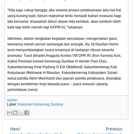
"Kita juga cukup bangga, jika selama proses pelaksanaan ada hal-hal
yang kurang baik, belum maksimal tentu menjadi bahan evaluasi bagi
kita bersama. Insyaallah tahun depan kita kembali, akan tumbuh lebih
baik lagi lebih meriah lagi KKPM ini," tutupnya.
Istimewa, dalam rangkaian kegiatan penutupan, mengenakan gaun
berwarna merah penuh semangat dan energik, Ny. Hj Nazifah Helmi
turut menyumbangkan suara emasnya di hadapan ribuan peserta
pramuka. Turut dihadiri Anggota Komisi VIII DPR RI Jhon Kenedy Azis,
Kabid Penmad Kanwil Kemenag Sumbar H Hendri Pani Dias,
Kakankemenag Kota Padang H Edi Oktafiandi, kakankemenag Kab
Kepulauan Metnawai H Masdan, Kakankemenag Kabupaten Solsel,
ketua panitia Akhri Meinhardi dan jajaran panitia pelaksana, dirangkai
dengan pemberian tropi kepada juara – juara seluruh cabang
perlombaan.(vera)
Admin
Label:
Kakanwil Kemenag Sumbar
Next
Previous