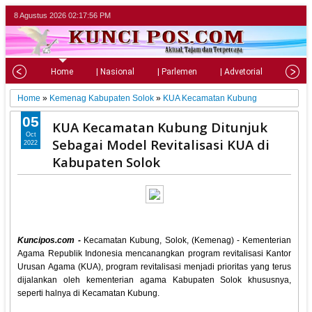
8 Agustus 2026
02:17:57 PM
Home
| Nasional
| Parlemen
| Advetorial
| Pariw
Home
»
Kemenag Kabupaten Solok
»
KUA Kecamatan Kubung
05
KUA Kecamatan Kubung Ditunjuk
Oct
Sebagai Model Revitalisasi KUA di
2022
Kabupaten Solok
Kuncipos.com -
Kecamatan Kubung, Solok, (Kemenag) - Kementerian
Agama Republik Indonesia mencanangkan program revitalisasi Kantor
Urusan Agama (KUA), program revitalisasi menjadi prioritas yang terus
dijalankan oleh kementerian agama Kabupaten Solok khususnya,
seperti halnya di Kecamatan Kubung.