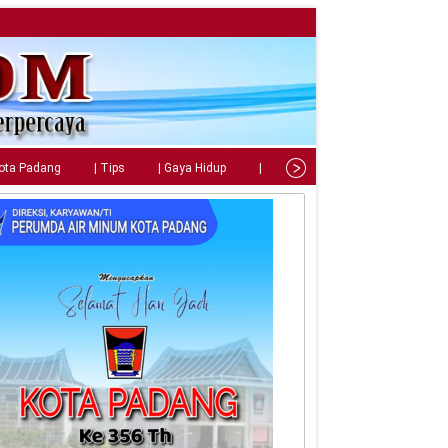
Kota Padang
| Tips
| Gaya Hidup
| Teknologi
| Kuliner
| C