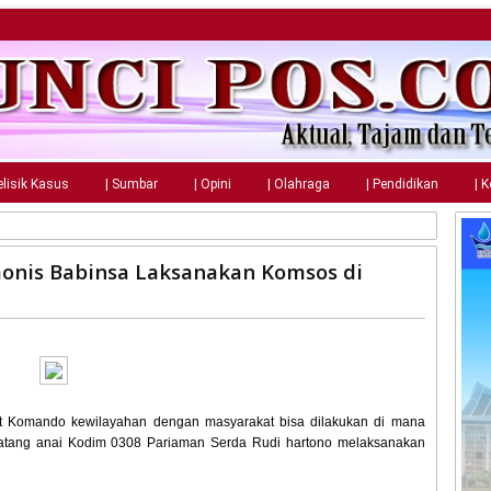
elisik Kasus
| Sumbar
| Opini
| Olahraga
| Pendidikan
| 
nis Babinsa Laksanakan Komsos di
at Komando kewilayahan dengan masyarakat bisa dilakukan di mana
/Batang anai Kodim 0308 Pariaman Serda Rudi hartono melaksanakan