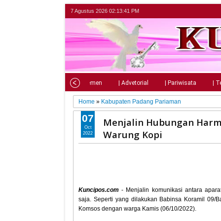
7 Agustus 2026
02:13:43 PM
Home
| Nasional
| Parlemen
| Advetorial
| Pariwisata
| T
Home
»
Kabupaten Padang Pariaman
07
Menjalin Hubungan Harmo
Oct
Warung Kopi
2022
Kuncipos.com
- Menjalin komunikasi antara apar
saja. Seperti yang dilakukan Babinsa Koramil 09
Komsos dengan warga Kamis (06/10/2022).