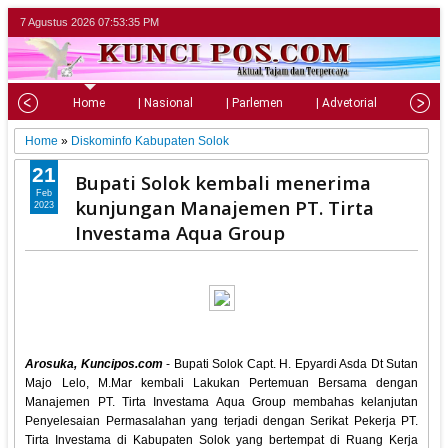
7 Agustus 2026
07:53:36 PM
Home
| Nasional
| Parlemen
| Advetorial
| Pariw
Home
»
Diskominfo Kabupaten Solok
21
Bupati Solok kembali menerima
Feb
kunjungan Manajemen PT. Tirta
2023
Investama Aqua Group
Arosuka, Kuncipos.com
- Bupati Solok Capt. H. Epyardi Asda Dt Sutan
Majo Lelo, M.Mar kembali Lakukan Pertemuan Bersama dengan
Manajemen PT. Tirta Investama Aqua Group membahas kelanjutan
Penyelesaian Permasalahan yang terjadi dengan Serikat Pekerja PT.
Tirta Investama di Kabupaten Solok yang bertempat di Ruang Kerja