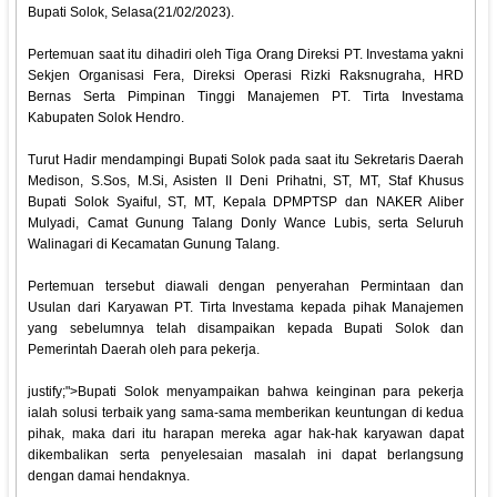
Bupati Solok, Selasa(21/02/2023).
Pertemuan saat itu dihadiri oleh Tiga Orang Direksi PT. Investama yakni
Sekjen Organisasi Fera, Direksi Operasi Rizki Raksnugraha, HRD
Bernas Serta Pimpinan Tinggi Manajemen PT. Tirta Investama
Kabupaten Solok Hendro.
Turut Hadir mendampingi Bupati Solok pada saat itu Sekretaris Daerah
Medison, S.Sos, M.Si, Asisten II Deni Prihatni, ST, MT, Staf Khusus
Bupati Solok Syaiful, ST, MT, Kepala DPMPTSP dan NAKER Aliber
Mulyadi, Camat Gunung Talang Donly Wance Lubis, serta Seluruh
Walinagari di Kecamatan Gunung Talang.
Pertemuan tersebut diawali dengan penyerahan Permintaan dan
Usulan dari Karyawan PT. Tirta Investama kepada pihak Manajemen
yang sebelumnya telah disampaikan kepada Bupati Solok dan
Pemerintah Daerah oleh para pekerja.
justify;">Bupati Solok menyampaikan bahwa keinginan para pekerja
ialah solusi terbaik yang sama-sama memberikan keuntungan di kedua
pihak, maka dari itu harapan mereka agar hak-hak karyawan dapat
dikembalikan serta penyelesaian masalah ini dapat berlangsung
dengan damai hendaknya.