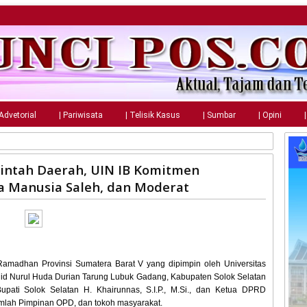
 Advetorial
| Pariwisata
| Telisik Kasus
| Sumbar
| Opini
intah Daerah, UIN IB Komitmen
Manusia Saleh, dan Moderat
Ramadhan Provinsi Sumatera Barat V yang dipimpin oleh Universitas
id Nurul Huda Durian Tarung Lubuk Gadang, Kabupaten Solok Selatan
upati Solok Selatan H. Khairunnas, S.I.P., M.Si., dan Ketua DPRD
umlah Pimpinan OPD, dan tokoh masyarakat.