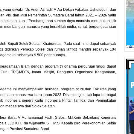
, yang diwakili Dr. Andri Ashadi, M.Ag Dekan Fakultas Ushuluddin dan
 Visi dan Misi Pemerintah Sumatera Barat tahun 2021 – 2026 yaitu
n bekelanjutan , “Pembangunan sumber daya manusia merupakan titik
an membangun manusia yang berakhlak mulia, sehat, berpengetahuan
leh Bupati Solok Selatan Khairunnas. Pada saat ini terdapat sebanyak
idz didirikan Pemkab Solsel dan rumah tahfidz mandiri sebanyak 104
agama ini sebanyak 9.500 pertahunnya.
 keagamaan Islam dengan program tri dharma perguruan tinggi dapat
n: Guru TPQ/MDTA, Imam Masjid, Pengurus Organisasi Keagamaan,
i Agama ini menyampaikan berbagai program studi dan Fakultas yang
nerimaan mahasiswa baru tahun 2023. Disamping itu, tak lupa berbagai
Indonesia seperti Kartu Indonesia Pintar, Tahfidz, dan Peningkatan
lon mahasiswa dari Solok Selatan.
era Barat V Muhamamad Fadli, S.Sos., M.I.Kom Sekretaris Kopertais
pala LLDIKTI, Ria Wijayanty, ST., M.Si Kepala Biro Perekonomian Setda
ungan Provinsi Sumatera Barat.