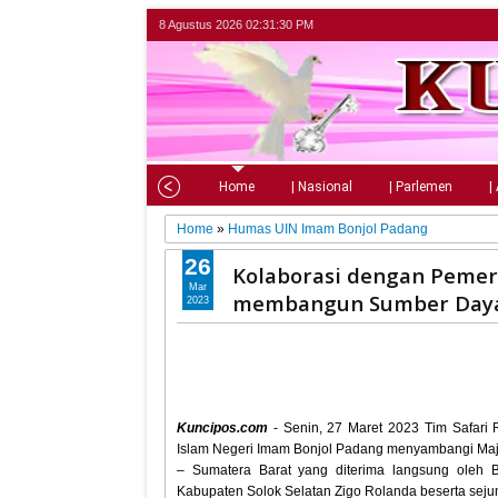
8 Agustus 2026
02:31:31 PM
Home
| Nasional
| Parlemen
|
Home
»
Humas UIN Imam Bonjol Padang
26
Kolaborasi dengan Pemer
Mar
membangun Sumber Daya 
2023
Kuncipos.com
- Senin, 27 Maret 2023 Tim Safari 
Islam Negeri Imam Bonjol Padang menyambangi Maj
– Sumatera Barat yang diterima langsung oleh B
Kabupaten Solok Selatan Zigo Rolanda beserta sej