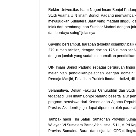
Rektor Universitas Islam Negeri Imam Bonjol Padang
Studi Agama UIN Imam Bonjol Padang menyampaikan
mewujudkan Sumatera Barat yang madani unggul da
tolak dari pembangunan Sumbar Madani dengan jal
dan berdaya saing” jelasnya.
Gayung bersambut, harapan tersebut disambut baik o
279 rumah tahfidz, dengan rincian 175 rumah tahf
dengan jumlah yang sudah menamatkan pendidikan 
UIN Imam Bonjol Padang sebagai perguruan tinggi
melahirkan pendidikan/pelatihan dengan domai
Remaja Masjid, Pelatihan Praktek Ibadah, Hafizd, dll.
Selanjutnya, Dekan Fakultas Ushuluddin dan Stud
tedapat di UIN Imam Bonjol padang beserta jalur pe
program beasiswa dari Kementerian Agama Republik 
Prestasi Akademik juga dapat diperoleh oleh para ca
Tampak hadir Tim Safari Ramadhan Provinsi Sumat
Wilayah VI Sumatera Barat, Afdalisma, S.H., M.Pd Ke
Provinsi Sumatera Barat, dan sejumlah OPD di lingk