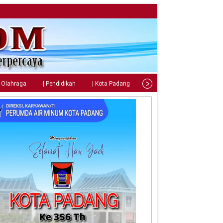
| Olahraga
| Pendidikan
| Kota Padang
| Tips
| Gaya Hidup