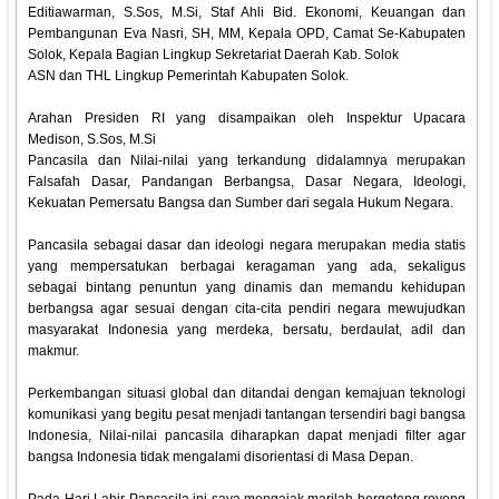
Editiawarman, S.Sos, M.Si, Staf Ahli Bid. Ekonomi, Keuangan dan
Pembangunan Eva Nasri, SH, MM, Kepala OPD, Camat Se-Kabupaten
Solok, Kepala Bagian Lingkup Sekretariat Daerah Kab. Solok
ASN dan THL Lingkup Pemerintah Kabupaten Solok.
Arahan Presiden RI yang disampaikan oleh Inspektur Upacara
Medison, S.Sos, M.Si
Pancasila dan Nilai-nilai yang terkandung didalamnya merupakan
Falsafah Dasar, Pandangan Berbangsa, Dasar Negara, Ideologi,
Kekuatan Pemersatu Bangsa dan Sumber dari segala Hukum Negara.
Pancasila sebagai dasar dan ideologi negara merupakan media statis
yang mempersatukan berbagai keragaman yang ada, sekaligus
sebagai bintang penuntun yang dinamis dan memandu kehidupan
berbangsa agar sesuai dengan cita-cita pendiri negara mewujudkan
masyarakat Indonesia yang merdeka, bersatu, berdaulat, adil dan
makmur.
Perkembangan situasi global dan ditandai dengan kemajuan teknologi
komunikasi yang begitu pesat menjadi tantangan tersendiri bagi bangsa
Indonesia, Nilai-nilai pancasila diharapkan dapat menjadi filter agar
bangsa Indonesia tidak mengalami disorientasi di Masa Depan.