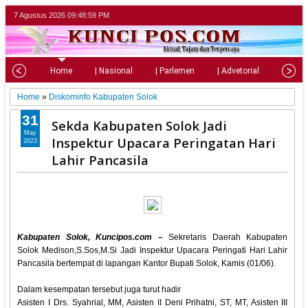
7 Agustus 2026
09:49:00 PM
Home
| Nasional
| Parlemen
| Advetorial
| Pariw
Home
»
Diskominfo Kabupaten Solok
31
Sekda Kabupaten Solok Jadi
May
Inspektur Upacara Peringatan Hari
2023
Lahir Pancasila
Kabupaten Solok, Kuncipos.com –
Sekretaris Daerah Kabupaten
Solok Medison,S.Sos,M.Si Jadi Inspektur Upacara Peringati Hari Lahir
Pancasila bertempat di lapangan Kantor Bupati Solok, Kamis (01/06).
Dalam kesempatan tersebut juga turut hadir
Asisten I Drs. Syahrial, MM, Asisten II Deni Prihatni, ST, MT, Asisten III