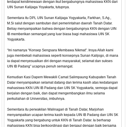
terdapat keistimewaan dengan ikut bergabungnya mahasiswa KKN dari
UIN Sunan Kalijaga Yoyakarta, tutupnya.
Sementara itu DPL UIN Sunan Kalijaga Yogyakarta, Farkhan, S.Ag.,
M.Si salut dengan sambutan dari pemerintahan daerah Tanah Datar.
Beliay menyampaikan bahwa dengan bergabungnya KKN dengan UIN
IB memberikan semangat yang luar biasa bagi mahasiswa UIN SK
Yogyakarta.
“Ini namanya “Konsep Sengsara Membawa Nikmat”. Insya Allah kami
juga membekali mahasiswa seperti konsepnya Sunan Kalijogo, di mana
ia dapat menyesuaikan diri dengan masyarakat, selamat dan sukses
UIN IB Padang” ucapnya penuh semangat.
Kemudian Kasi Dapem Mewakili Camat Salimpaung Kabupaten Tanah
Datar menyampaikan selamat datang dan terima kasih atas kedatangan
mahasiswa KKN UIN IB Padang dan UIN SK Yogyakarta, semoga dapat
berjalan dengan baik, dan dapat mengembangkan ilmu selama
perkuliahan di Universitas, imbuhnya.
Sementara itu perwakilan Walinagari di Tanah Datar, Marjohan
menyampaikan ucapan terima kasih kepada UIN IB Padang dan UIN SK
Yogyakarta yang bergabung untuk KKN di Tanah Datar. Ia berharap
mahasiswa KKN bisa berkoordinasi dan bergaul dengan baik bersama