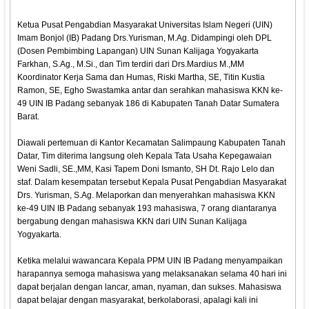
Ketua Pusat Pengabdian Masyarakat Universitas Islam Negeri (UIN)
Imam Bonjol (IB) Padang Drs.Yurisman, M.Ag. Didampingi oleh DPL
(Dosen Pembimbing Lapangan) UIN Sunan Kalijaga Yogyakarta
Farkhan, S.Ag., M.Si., dan Tim terdiri dari Drs.Mardius M.,MM
Koordinator Kerja Sama dan Humas, Riski Martha, SE, Titin Kustia
Ramon, SE, Egho Swastamka antar dan serahkan mahasiswa KKN ke-
49 UIN IB Padang sebanyak 186 di Kabupaten Tanah Datar Sumatera
Barat.
Diawali pertemuan di Kantor Kecamatan Salimpaung Kabupaten Tanah
Datar, Tim diterima langsung oleh Kepala Tata Usaha Kepegawaian
Weni Sadli, SE.,MM, Kasi Tapem Doni Ismanto, SH Dt. Rajo Lelo dan
staf. Dalam kesempatan tersebut Kepala Pusat Pengabdian Masyarakat
Drs. Yurisman, S.Ag. Melaporkan dan menyerahkan mahasiswa KKN
ke-49 UIN IB Padang sebanyak 193 mahasiswa, 7 orang diantaranya
bergabung dengan mahasiswa KKN dari UIN Sunan Kalijaga
Yogyakarta.
Ketika melalui wawancara Kepala PPM UIN IB Padang menyampaikan
harapannya semoga mahasiswa yang melaksanakan selama 40 hari ini
dapat berjalan dengan lancar, aman, nyaman, dan sukses. Mahasiswa
dapat belajar dengan masyarakat, berkolaborasi, apalagi kali ini