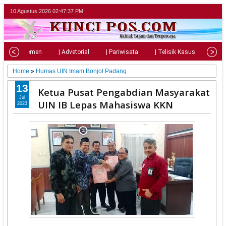
10 Agustus 2026
02:47:38 PM
| Parlemen
| Advetorial
| Pariwisata
| Telisik Kasus
| Su
Home
»
Humas UIN Imam Bonjol Padang
13
Ketua Pusat Pengabdian Masyarakat
Jul
UIN IB Lepas Mahasiswa KKN
2023