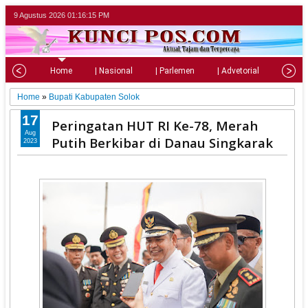
9 Agustus 2026
01:16:16 PM
Home
| Nasional
| Parlemen
| Advetorial
| Pariw
Home
»
Bupati Kabupaten Solok
17
Peringatan HUT RI Ke-78, Merah
Aug
Putih Berkibar di Danau Singkarak
2023