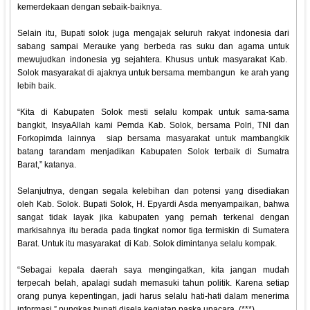
kemerdekaan dengan sebaik-baiknya.
Selain itu, Bupati solok juga mengajak seluruh rakyat indonesia dari
sabang sampai Merauke yang berbeda ras suku dan agama untuk
mewujudkan indonesia yg sejahtera. Khusus untuk masyarakat Kab.
Solok masyarakat di ajaknya untuk bersama membangun ke arah yang
lebih baik.
“Kita di Kabupaten Solok mesti selalu kompak untuk sama-sama
bangkit, InsyaAllah kami Pemda Kab. Solok, bersama Polri, TNI dan
Forkopimda lainnya siap bersama masyarakat untuk mambangkik
batang tarandam menjadikan Kabupaten Solok terbaik di Sumatra
Barat,” katanya.
Selanjutnya, dengan segala kelebihan dan potensi yang disediakan
oleh Kab. Solok. Bupati Solok, H. Epyardi Asda menyampaikan, bahwa
sangat tidak layak jika kabupaten yang pernah terkenal dengan
markisahnya itu berada pada tingkat nomor tiga termiskin di Sumatera
Barat. Untuk itu masyarakat di Kab. Solok dimintanya selalu kompak.
“Sebagai kepala daerah saya mengingatkan, kita jangan mudah
terpecah belah, apalagi sudah memasuki tahun politik. Karena setiap
orang punya kepentingan, jadi harus selalu hati-hati dalam menerima
informasi,” pungkas bupati disela kegiatan paska upacara. (***)