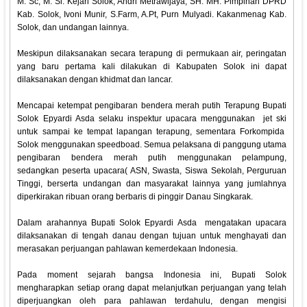
M. Sc, M. Si. Kejari Solok, Andri Metrawijaya, SH. MH. Pimpinan DPRD
Kab. Solok, Ivoni Munir, S.Farm, A.Pt, Purn Mulyadi. Kakanmenag Kab.
Solok, dan undangan lainnya.
Meskipun dilaksanakan secara terapung di permukaan air, peringatan
yang baru pertama kali dilakukan di Kabupaten Solok ini dapat
dilaksanakan dengan khidmat dan lancar.
Mencapai ketempat pengibaran bendera merah putih Terapung Bupati
Solok Epyardi Asda selaku inspektur upacara menggunakan jet ski
untuk sampai ke tempat lapangan terapung, sementara Forkompida
Solok menggunakan speedboad. Semua pelaksana di panggung utama
pengibaran bendera merah putih menggunakan pelampung,
sedangkan peserta upacara( ASN, Swasta, Siswa Sekolah, Perguruan
Tinggi, berserta undangan dan masyarakat lainnya yang jumlahnya
diperkirakan ribuan orang berbaris di pinggir Danau Singkarak.
Dalam arahannya Bupati Solok Epyardi Asda mengatakan upacara
dilaksanakan di tengah danau dengan tujuan untuk menghayati dan
merasakan perjuangan pahlawan kemerdekaan Indonesia.
Pada moment sejarah bangsa Indonesia ini, Bupati Solok
mengharapkan setiap orang dapat melanjutkan perjuangan yang telah
diperjuangkan oleh para pahlawan terdahulu, dengan mengisi