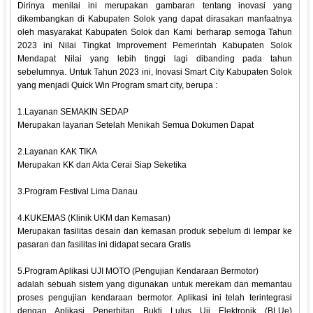
Dirinya menilai ini merupakan gambaran tentang inovasi yang
dikembangkan di Kabupaten Solok yang dapat dirasakan manfaatnya
oleh masyarakat Kabupaten Solok dan Kami berharap semoga Tahun
2023 ini Nilai Tingkat Improvement Pemerintah Kabupaten Solok
Mendapat Nilai yang lebih tinggi lagi dibanding pada tahun
sebelumnya. Untuk Tahun 2023 ini, Inovasi Smart City Kabupaten Solok
yang menjadi Quick Win Program smart city, berupa :
1.Layanan SEMAKIN SEDAP
Merupakan layanan Setelah Menikah Semua Dokumen Dapat
2.Layanan KAK TIKA
Merupakan KK dan Akta Cerai Siap Seketika
3.Program Festival Lima Danau
4.KUKEMAS (Klinik UKM dan Kemasan)
Merupakan fasilitas desain dan kemasan produk sebelum di lempar ke
pasaran dan fasilitas ini didapat secara Gratis
5.Program Aplikasi UJI MOTO (Pengujian Kendaraan Bermotor)
adalah sebuah sistem yang digunakan untuk merekam dan memantau
proses pengujian kendaraan bermotor. Aplikasi ini telah terintegrasi
dengan Aplikasi Penerbitan Bukti Lulus Uji Elektronik (BLUe)