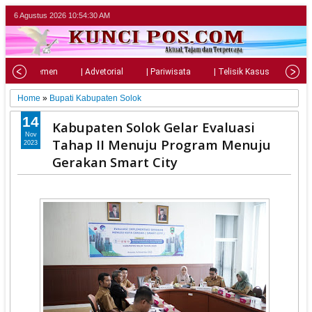
6 Agustus 2026
10:54:31 AM
| Parlemen
| Advetorial
| Pariwisata
| Telisik Kasus
| Su
Home
»
Bupati Kabupaten Solok
14
Kabupaten Solok Gelar Evaluasi
Nov
Tahap II Menuju Program Menuju
2023
Gerakan Smart City