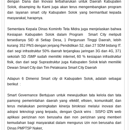
dengan Dana dan Inovasi terbaharukan untuk Daerah Kabupaten
Solok, disamping itu Kami juga akan terus mengembangkan program
dan layanan smart city Kabupaten Solok yang bermanfaat kepada
masyarakat, harapnya.
Sementara Kepala Dinas Kominfo Teta Midra juga menjelaskan bahwa
Kesiapan Kabupaten Solok dalam Program Smart City meliputi
tersedianya SID di Setiap Desa, 1 Perguruan Tinggi Daerah, lebih
kurang 352 PNS dengan jenjang Pendidikan S2, dan 27 SDM bidang IT.
dari segi infrastruktur 50% daerah terjangkau jaringan 3G dan 4G, 371
sekolah SD /SMP sudah memiliki internet, 60 % kesiapan infrastruktur
fisik, dan dari segi Suprastruktur juga Kabupaten Solok telah memiliki
Dewan Smart City dan Tim Pelaksana Smart City Daerah
Adapun 6 Dimensi Smart city di Kabupaten Solok, adalah sebagai
berikut :
Smart Governance Bertujuan untuk mewujudkan tata kelola dan tata
pamong pemerintahan daerah yang efektif, efisien, komunikatif, dan
terus melakukan peningkatan kinerja birokrasi melalui inovasi dan
adopsi teknologi yang terpadu, dengan Quick wins : SISFO IZIN web
aplikasi perizinan non berusaha dan non perizinan yang memberi
kemudahan bagi masyarakat dalam mengurus izin non berusaha dari
Dinas PMPTSP Naker,