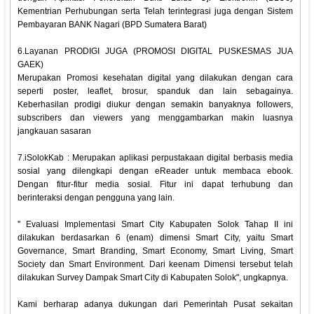
Kementrian Perhubungan serta Telah terintegrasi juga dengan Sistem
Pembayaran BANK Nagari (BPD Sumatera Barat)
6.Layanan PRODIGI JUGA (PROMOSI DIGITAL PUSKESMAS JUA
GAEK)
Merupakan Promosi kesehatan digital yang dilakukan dengan cara
seperti poster, leaflet, brosur, spanduk dan lain sebagainya.
Keberhasilan prodigi diukur dengan semakin banyaknya followers,
subscribers dan viewers yang menggambarkan makin luasnya
jangkauan sasaran
7.iSolokKab : Merupakan aplikasi perpustakaan digital berbasis media
sosial yang dilengkapi dengan eReader untuk membaca ebook.
Dengan fitur-fitur media sosial. Fitur ini dapat terhubung dan
berinteraksi dengan pengguna yang lain.
'' Evaluasi Implementasi Smart City Kabupaten Solok Tahap II ini
dilakukan berdasarkan 6 (enam) dimensi Smart City, yaitu Smart
Governance, Smart Branding, Smart Economy, Smart Living, Smart
Society dan Smart Environment. Dari keenam Dimensi tersebut telah
dilakukan Survey Dampak Smart City di Kabupaten Solok", ungkapnya.
Kami berharap adanya dukungan dari Pemerintah Pusat sekaitan