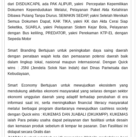
dari DISDUKCAPIL ada PAK ALIPUR, yakni Percepatan Kepemilikan
Dokumen Kependudukan Melalui, Pelayanan Paket Akta Kelahiran
Dibawa Pulang Tanpa Diurus. SEMAKIN SEDAP, yakni Setelah Menikah
Semua Dokumen Dapat, KAK TIKA, yakni KK dan Akta Cerai Siap
Seketika, SIJARLA, yakni Pelayanan Sistem Kejar Bola, Pelayanan
dengan Bus keliling, PREDATOR, yakni Perekaman KTP-EL dengan
Sepeda Motor
Smart Branding Bertujuan untuk peningkatan daya saing daerah
dengan penataan wajah kota dan pemasaran potensi daerah baik
dalam lingkup lokal, nasional maupun internasional. Dengan Quick
wins : JSNI (Jendela Solok Nan Indah) dari Dinas Pariwisata dan
Kebudayaan,
Smart Economy Bertujuan untuk mewujudkan ekosistem yang
mendukung aktivitas ekonomi masyarakat yang selaras dengan sektor
ekonomi unggulan daerah yang adaptif terhadap perubahan di era
informasi saat ini, serta meningkatkan financial literacy masyarakat
melalui berbagai program diantaranya mewujudkan cashless society
dengan Quick wins : KUKEMAS DAN JUABALI (DKUKMPP). KUKEMAS
ialah Para pelaku usaha dapat pelayanan dan fasilitasi untuk desain
dan kemasan produk sebelum di lempar ke pasaran. Dan Fasilitasi ini
didapat secara Gratis dan