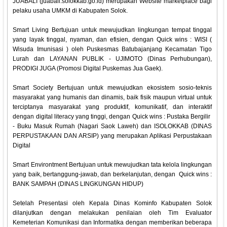
JUABALI (juabali.solokkab.go.id) merupakan Website marketplace bagi
pelaku usaha UMKM di Kabupaten Solok.
Smart Living Bertujuan untuk mewujudkan lingkungan tempat tinggal
yang layak tinggal, nyaman, dan efisien, dengan Quick wins : WISI (
Wisuda Imunisasi ) oleh Puskesmas Batubajanjang Kecamatan Tigo
Lurah dan LAYANAN PUBLIK - UJIMOTO (Dinas Perhubungan),
PRODIGI JUGA (Promosi Digital Puskemas Jua Gaek).
Smart Society Bertujuan untuk mewujudkan ekosistem sosio-teknis
masyarakat yang humanis dan dinamis, baik fisik maupun virtual untuk
terciptanya masyarakat yang produktif, komunikatif, dan interaktif
dengan digital literacy yang tinggi, dengan Quick wins : Pustaka Bergilir
- Buku Masuk Rumah (Nagari Saok Laweh) dan ISOLOKKAB (DINAS
PERPUSTAKAAN DAN ARSIP) yang merupakan Aplikasi Perpustakaan
Digital
Smart Environtment Bertujuan untuk mewujudkan tata kelola lingkungan
yang baik, bertanggung-jawab, dan berkelanjutan, dengan Quick wins :
BANK SAMPAH (DINAS LINGKUNGAN HIDUP)
Setelah Presentasi oleh Kepala Dinas Kominfo Kabupaten Solok
dilanjutkan dengan melakukan penilaian oleh Tim Evaluator
Kemeterian Komunikasi dan Informatika dengan memberikan beberapa