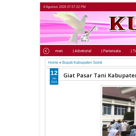
6 Agustus 2026
07:57:24 PM
Home
| Nasional
| Parlemen
| Advetorial
| Pariwisata
| T
Home
»
Bupati Kabupaten Solok
12
Giat Pasar Tani Kabupate
Jan
2024