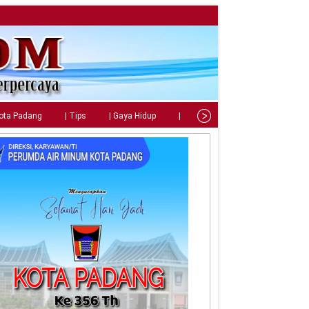
Kota Padang
| Tips
| Gaya Hidup
| Teknologi
| Kuliner
| C