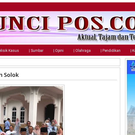
elisik Kasus
| Sumbar
| Opini
| Olahraga
| Pendidikan
| 
n Solok