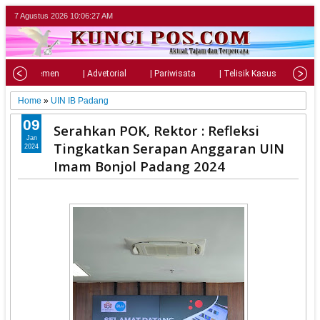
7 Agustus 2026
10:06:29 AM
| Parlemen
| Advetorial
| Pariwisata
| Telisik Kasus
| Su
Home
»
UIN IB Padang
09
Serahkan POK, Rektor : Refleksi
Jan
Tingkatkan Serapan Anggaran UIN
2024
Imam Bonjol Padang 2024