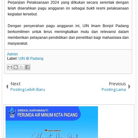
Perjanjian Pelaksanaan 2024 yang dilkukan secara serentak dengan
telah diserahkan pagu anggaran ini sebagai bukti resmi pelaksanaan
kegiatan tersebut.
Dengan penyerahan pagu anggaran ini, UIN Imam Bonjol Padang
berkomitmen untuk terus meningkatkan mutu dan relevansi dalam
memberikan pelayanan pendidikan dan penelitian bagi mahasiswa dan
masyarakat.
Admin
Label:
UIN IB Padang
Next
Previous
Posting Lebih Baru
Posting Lama