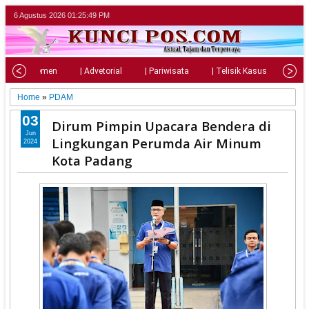
6 Agustus 2026
01:25:51 PM
| Parlemen
| Advetorial
| Pariwisata
| Telisik Kasus
| Su
Home
»
PDAM
03
Dirum Pimpin Upacara Bendera di
Jun
Lingkungan Perumda Air Minum
2024
Kota Padang