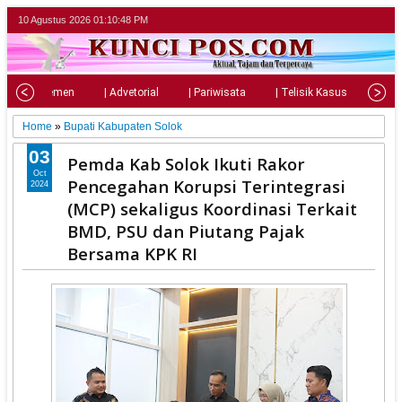
10 Agustus 2026
01:10:50 PM
| Parlemen
| Advetorial
| Pariwisata
| Telisik Kasus
| Su
Home
»
Bupati Kabupaten Solok
03
Pemda Kab Solok Ikuti Rakor
Oct
Pencegahan Korupsi Terintegrasi
2024
(MCP) sekaligus Koordinasi Terkait
BMD, PSU dan Piutang Pajak
Bersama KPK RI