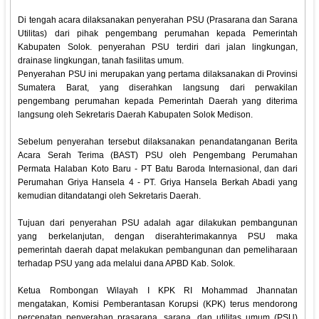
Di tengah acara dilaksanakan penyerahan PSU (Prasarana dan Sarana
Utilitas) dari pihak pengembang perumahan kepada Pemerintah
Kabupaten Solok. penyerahan PSU terdiri dari jalan lingkungan,
drainase lingkungan, tanah fasilitas umum.
Penyerahan PSU ini merupakan yang pertama dilaksanakan di Provinsi
Sumatera Barat, yang diserahkan langsung dari perwakilan
pengembang perumahan kepada Pemerintah Daerah yang diterima
langsung oleh Sekretaris Daerah Kabupaten Solok Medison.
Sebelum penyerahan tersebut dilaksanakan penandatanganan Berita
Acara Serah Terima (BAST) PSU oleh Pengembang Perumahan
Permata Halaban Koto Baru - PT Batu Baroda Internasional, dan dari
Perumahan Griya Hansela 4 - PT. Griya Hansela Berkah Abadi yang
kemudian ditandatangi oleh Sekretaris Daerah.
Tujuan dari penyerahan PSU adalah agar dilakukan pembangunan
yang berkelanjutan, dengan diserahterimakannya PSU maka
pemerintah daerah dapat melakukan pembangunan dan pemeliharaan
terhadap PSU yang ada melalui dana APBD Kab. Solok.
Ketua Rombongan Wilayah I KPK RI Mohammad Jhannatan
mengatakan, Komisi Pemberantasan Korupsi (KPK) terus mendorong
percepatan penyerahan prasarana, sarana, dan utilitas umum (PSU)